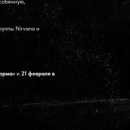
особенную,
руппы Nirvana и
форма»
и
21 февраля в