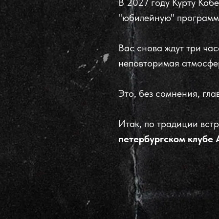
В 2027 году Курту Коб
"юбилейную" программ
Вас снова ждут три ча
неповторимая атмосфе
Это, без сомнения, гл
Итак, по традиции вст
петербургском клубе 