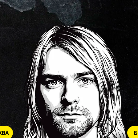
КВА
Б