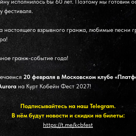
ейну исполнилось бы 60 лет. Поэтому мы готовим 
у фестиваля.
са настоящего взрывного гранжа, любимые песни г
ра!
авное гранж-событие года!
речаемся
20 февраля в Московском клубе «Плат
Aurora
на Курт Кобейн Фест 2027!
Подписывайтесь на наш Telegram.
В нём будут новости и скидки на билеты:
https://t.me/kcbfest