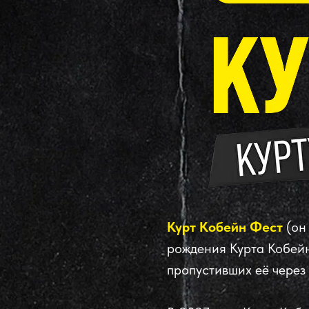
Курт Кобейн Фест
(он 
рождения Курта Кобейн
пропустивших её через